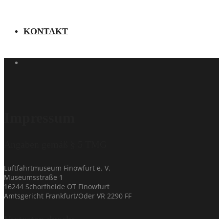
KONTAKT
Impressum
Angaben gemäß § 5 TMG
Luftfahrtmuseum Finowfurt e. V.
Museumsstraße 1
16244 Schorfheide OT Finowfurt
Amtsgericht Frankfurt/Oder VR 2290 FF
Vertreten durch: