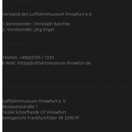
Vorstand des Luftfahrtmuseum Finowfurt e.V.
1.Vorsitzender: Christoph Raschke
2. Vorsitzender: Jörg Engel
Kontakt:
Telefon: +49(0)3335 / 7233
E-Mail: info[at]luftfahrtmuseum-finowfurt.de
Verantwortlich für den Inhalt nach § 55 Abs. 2 RSt
Luftfahrtmuseum Finowfurt e. V.
Museumsstraße 1
16244 Schorfheide OT Finowfurt
Amtsgericht Frankfurt/Oder VR 2290 FF